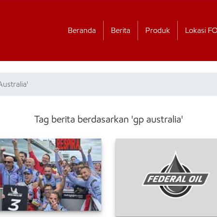
Beranda
Berita
Produk
Lokasi F
ustralia'
Tag berita berdasarkan 'gp australia'