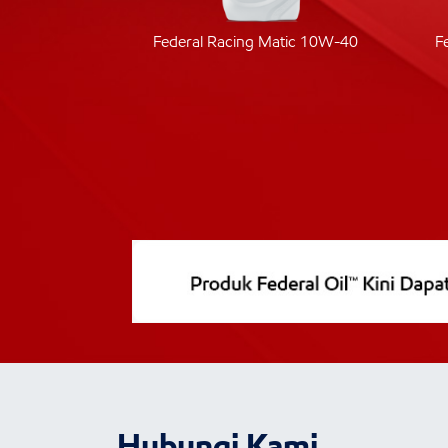
ic 40
Federal Racing Matic 10W-40
F
Hubungi Kami