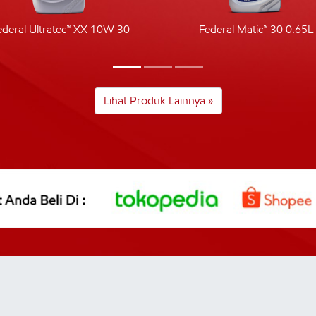
ederal Ultratec™ XX 10W 30
Federal Matic™ 30 0.65L
Lihat Produk Lainnya »