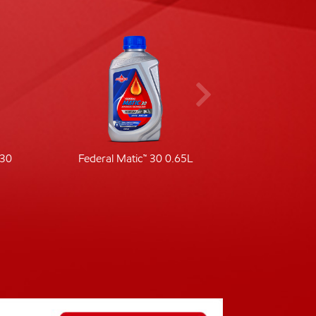
-30
Federal Matic™ 30 0.65L
Fede