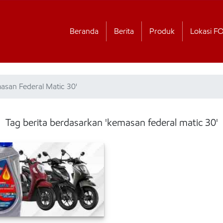
Beranda
Berita
Produk
Lokasi F
asan Federal Matic 30'
Tag berita berdasarkan 'kemasan federal matic 30'