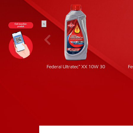
x
ic 40
Federal Ultratec™ XX 10W 30
Fe