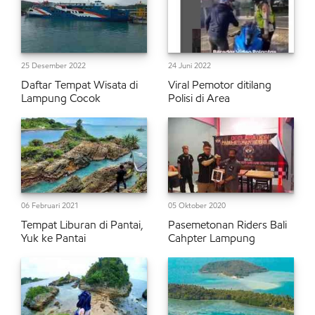
25 Desember 2022
24 Juni 2022
Daftar Tempat Wisata di
Viral Pemotor ditilang
Lampung Cocok
Polisi di Area
06 Februari 2021
05 Oktober 2020
Tempat Liburan di Pantai,
Pasemetonan Riders Bali
Yuk ke Pantai
Cahpter Lampung