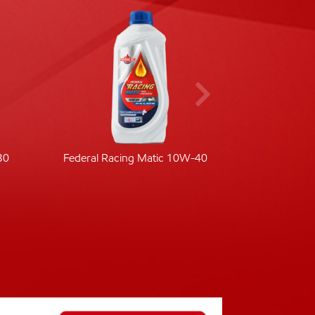
30
Federal Racing Matic 10W-40
Fede