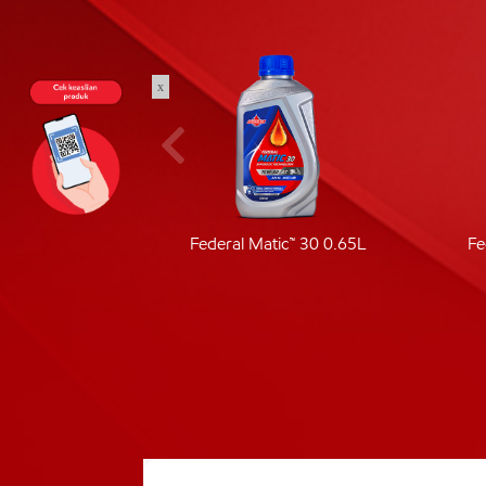
x
ic 40
Federal Matic™ 30 0.65L
Fe