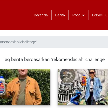
Beranda
Berita
Produk
Lokasi F
omendasiahlichallenge'
Tag berita berdasarkan 'rekomendasiahlichallenge'