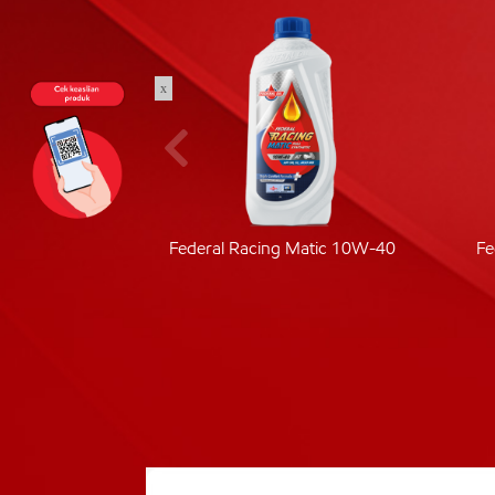
x
ic 40
Federal Racing Matic 10W-40
Fe