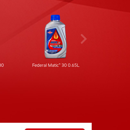
30
Federal Matic™ 30 0.65L
Fede