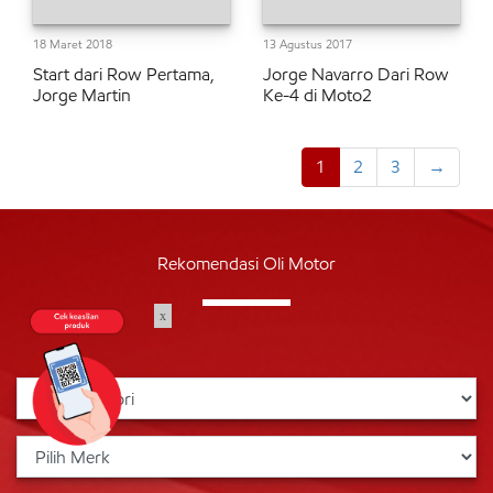
18 Maret 2018
13 Agustus 2017
Start dari Row Pertama,
Jorge Navarro Dari Row
Jorge Martin
Ke-4 di Moto2
1
2
3
→
Rekomendasi Oli Motor
x