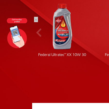
x
ic 40
Federal Ultratec™ XX 10W 30
Fe