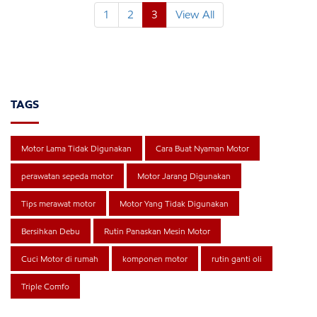
1
2
3
View All
TAGS
Motor Lama Tidak Digunakan
Cara Buat Nyaman Motor
perawatan sepeda motor
Motor Jarang Digunakan
Tips merawat motor
Motor Yang Tidak Digunakan
Bersihkan Debu
Rutin Panaskan Mesin Motor
Cuci Motor di rumah
komponen motor
rutin ganti oli
Triple Comfo