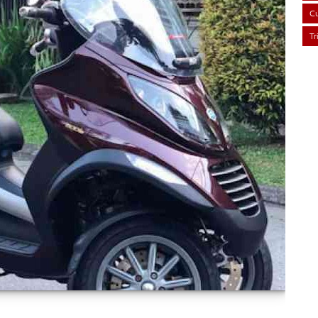
Cu
Tr