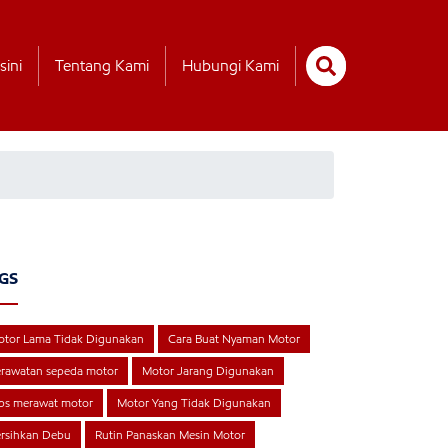
sini
Tentang Kami
Hubungi Kami
GS
tor Lama Tidak Digunakan
Cara Buat Nyaman Motor
rawatan sepeda motor
Motor Jarang Digunakan
ps merawat motor
Motor Yang Tidak Digunakan
rsihkan Debu
Rutin Panaskan Mesin Motor