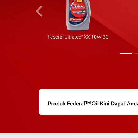
ic 40
Federal Ultratec™ XX 10W 30