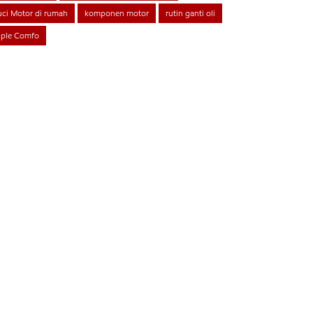
ci Motor di rumah
komponen motor
rutin ganti oli
iple Comfo