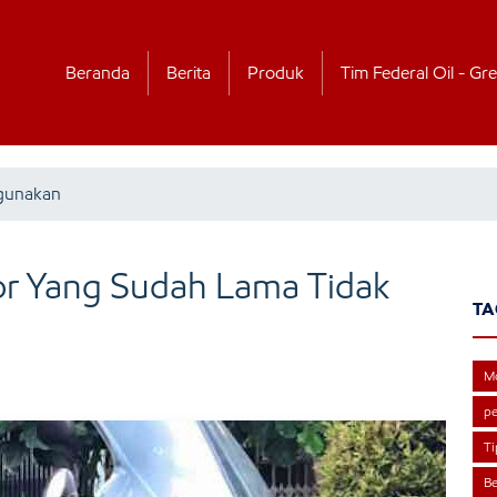
Beranda
Berita
Produk
Tim Federal Oil - Gre
igunakan
r Yang Sudah Lama Tidak
TA
Mo
pe
Ti
Be