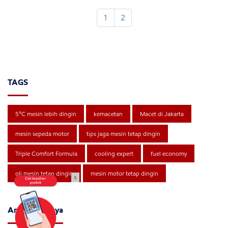
1
2
TAGS
5°C mesin lebih dingin
kemacetan
Macet di Jakarta
mesin sepeda motor
tips jaga mesin tetap dingin
Triple Comfort Formula
cooling expert
fuel economy
oli mesin tetap dingin
mesin motor tetap dingin
x
Artikel Lainnya