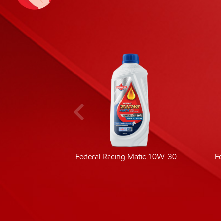
ic 40
Federal Racing Matic 10W-30
F