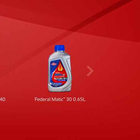
-40
Federal Matic™ 30 0.65L
Fede