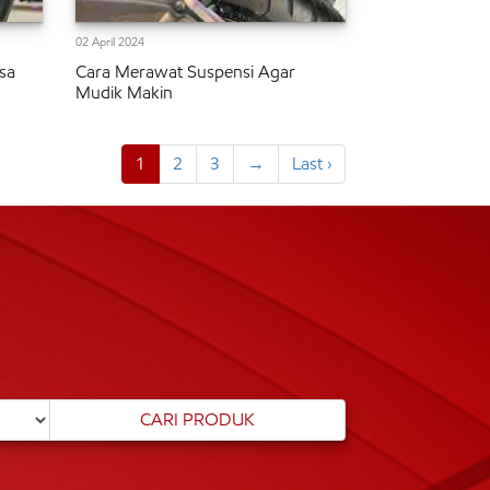
02 April 2024
sa
Cara Merawat Suspensi Agar
Mudik Makin
1
2
3
→
Last ›