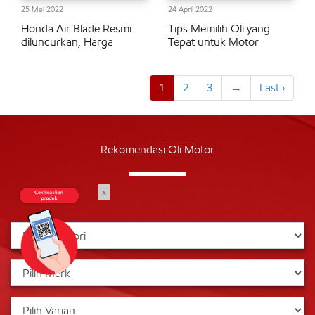
25 Mei 2022
24 April 2022
Honda Air Blade Resmi
Tips Memilih Oli yang
diluncurkan, Harga
Tepat untuk Motor
1
2
3
→
Last ›
Rekomendasi Oli Motor
x