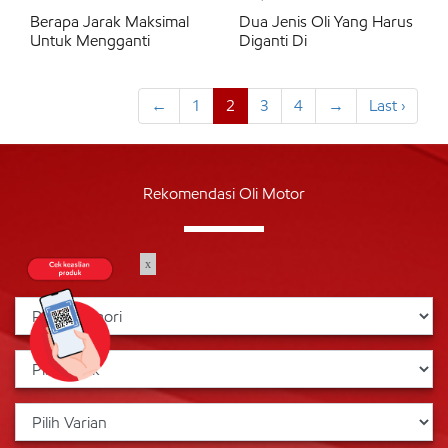
Berapa Jarak Maksimal
Dua Jenis Oli Yang Harus
Untuk Mengganti
Diganti Di
←
1
2
3
4
→
Last ›
Rekomendasi Oli Motor
x