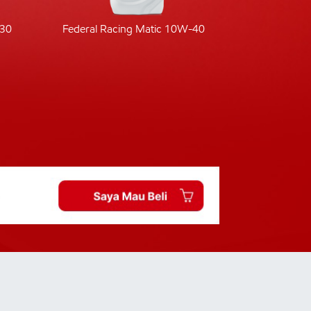
-30
Federal Racing Matic 10W-40
Fede