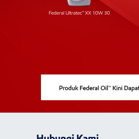
ic 40
Federal Ultratec™ XX 10W 30
Hubungi Kami