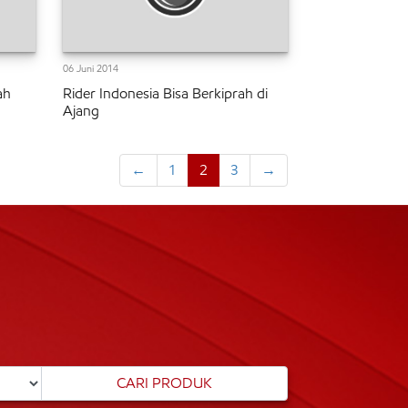
06 Juni 2014
ah
Rider Indonesia Bisa Berkiprah di
Ajang
←
1
2
3
→