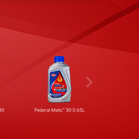
30
Federal Matic™ 30 0.65L
Fede