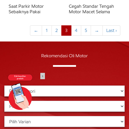
Saat Parkir Motor
Cegah Standar Tengah
Sebaiknya Pakai
Motor Macet Selama
←
1
2
3
4
5
→
Last ›
Rekomendasi Oli Motor
x