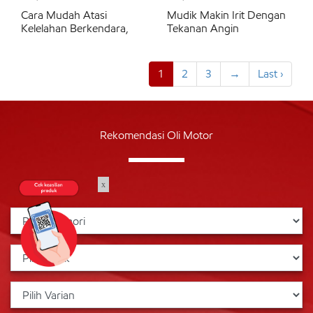
Cara Mudah Atasi
Mudik Makin Irit Dengan
Kelelahan Berkendara,
Tekanan Angin
1
2
3
→
Last ›
Rekomendasi Oli Motor
x