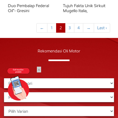
Duo Pembalap Federal
Tujuh Fakta Unik Sirkuit
Oil™- Gresini
Mugello Italia,
←
1
2
3
4
→
Last ›
Rekomendasi Oli Motor
x